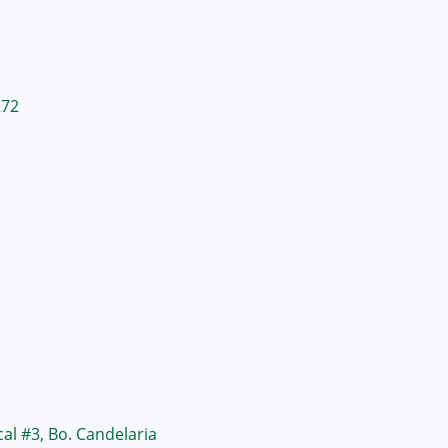
272
cal #3, Bo. Candelaria