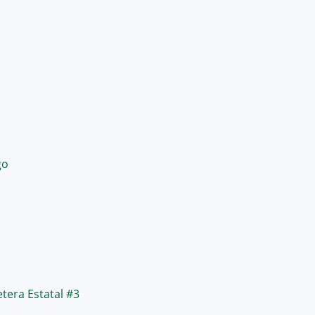
go
tera Estatal #3