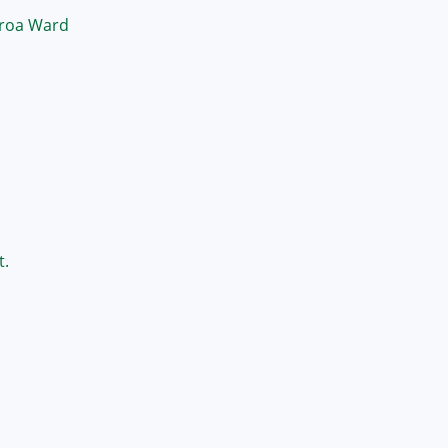
iroa Ward
t.